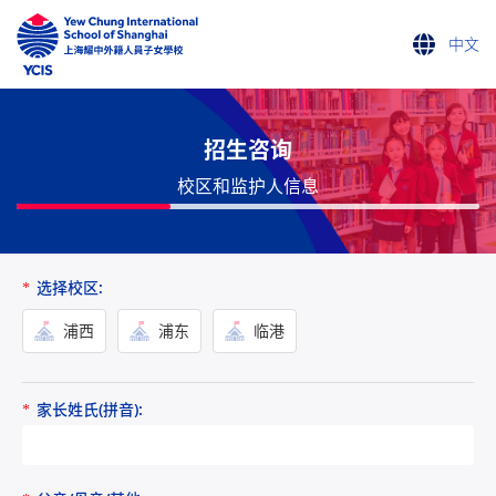
中文
ENGLISH
中文
招生咨询
校区和监护人信息
选择校区:
*
浦西
浦东
临港
家长姓氏(拼音):
*